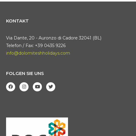
KONTAKT
Via Dante, 20 - Auronzo di Cadore 32041 (BL)
Telefon / Fax: +39 0435 9226
info@dolomiteshholidays.com
FOLGEN SIE UNS
F
I
Y
T
a
n
o
w
c
s
u
i
e
t
t
t
b
a
u
t
o
g
b
e
o
r
e
r
k
a
m