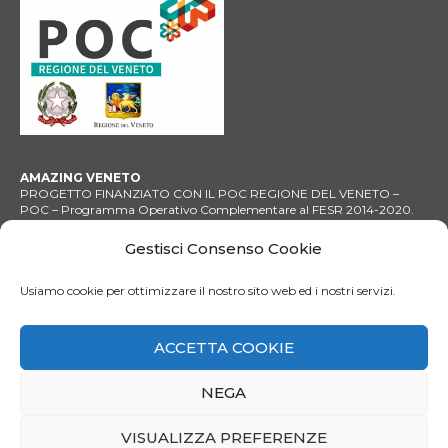
AMAZING VENETO
PROGETTO FINANZIATO CON IL POC REGIONE DEL VENETO –
POC – Programma Operativo Complementare al FESR 2014-2020.
Azione 3.3.4/D – D.G.R. n. 1392/2020. ASSE 3. AZIONE 3.3.4 D
Gestisci Consenso Cookie
Usiamo cookie per ottimizzare il nostro sito web ed i nostri servizi.
ACCETTA COOKIE
NEGA
CONTRATTO DI VIAGGIO
PRIVACY
1
Contattaci!
VISUALIZZA PREFERENZE
Copyright © 2020 Dolomites Holidays | Made by
Larin