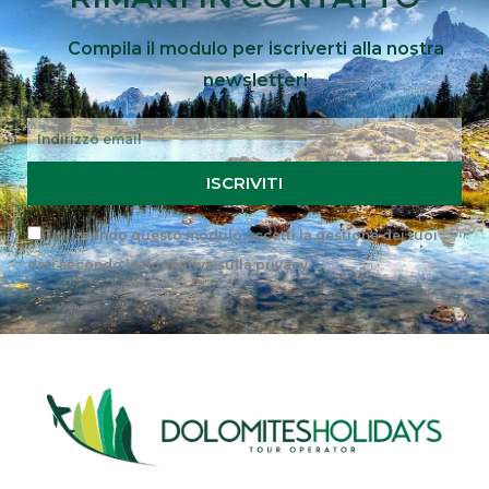
Compila il modulo per iscriverti alla nostra
newsletter!
Email
ISCRIVITI
Privacy
Utilizzando questo modulo accetti la gestione dei tuoi
dati secondo la
normativa sulla privacy
.