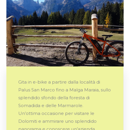
Gita in e-bike a partire dalla località di
Palus San Marco fino a Malga Maraia, sullo
splendido sfondo della foresta di
Somadida e delle Marmarole.
Un’ottima occasione per visitare le
Dolomiti e ammirare uno splendido
panorama e conoscere un’azienda