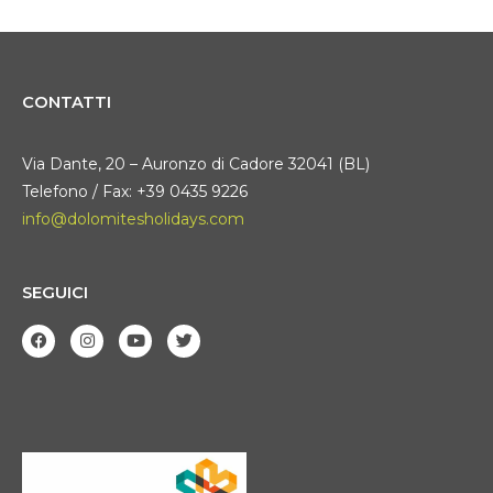
CONTATTI
Via Dante, 20 – Auronzo di Cadore 32041 (BL)
Telefono / Fax: +39 0435 9226
info@dolomitesholidays.com
SEGUICI
F
I
Y
T
a
n
o
w
c
s
u
i
e
t
t
t
b
a
u
t
o
g
b
e
o
r
e
r
k
a
m