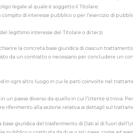
igo legale al quale è soggetto il Titolare;
ompito di interesse pubblico o per l’esercizio di pubblici p
l legittimo interesse del Titolare o di terzi.
hiarire la concreta base giuridica di ciascun trattamento 
evisto da un contratto o necessario per concludere un con
 ed in ogni altro luogo in cui le parti coinvolte nel tratta
 in un paese diverso da quello in cui l’Utente si trova. Pe
 riferimento alla sezione relativa ai dettagli sul trattam
a base giuridica del trasferimento di Dati al di fuori del
nale pubblico o costituita da due o più paesi, come ad es