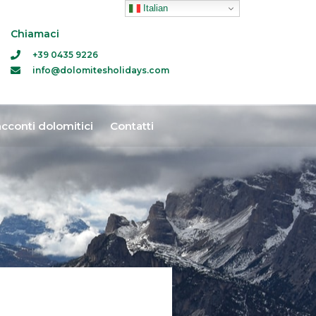
Italian
Chiamaci
+39 0435 9226
info@dolomitesholidays.com
cconti dolomitici
Contatti