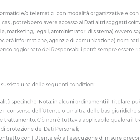
ormatici e/o telematici, con modalità organizzative e co
uni casi, potrebbero avere accesso ai Dati altri soggetti coi
 marketing, legali, amministratori di sistema) ovvero sog
er, società informatiche, agenzie di comunicazione) nominati
lenco aggiornato dei Responsabili potrà sempre essere ric
so sussista una delle seguenti condizioni:
lità specifiche; Nota: in alcuni ordinamenti il Titolare p
il consenso dell’Utente o un’altra delle basi giuridiche sp
 trattamento. Ciò non è tuttavia applicabile qualora il t
 di protezione dei Dati Personali;
ontratto con l’Utente e/o all’esecuzione di misure precon