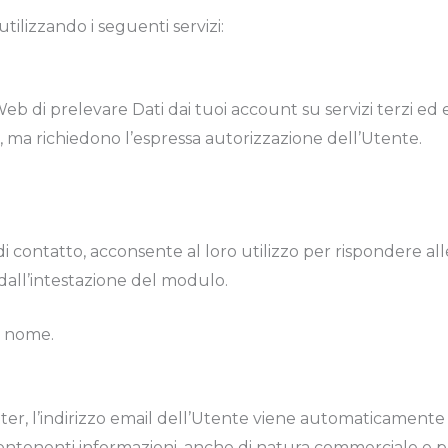
utilizzando i seguenti servizi:
b di prelevare Dati dai tuoi account su servizi terzi ed e
, ma richiedono l’espressa autorizzazione dell’Utente.
 contatto, acconsente al loro utilizzo per rispondere alle 
dall’intestazione del modulo.
e nome.
tter, l’indirizzo email dell’Utente viene automaticamente i
ontenenti informazioni, anche di natura commerciale e p