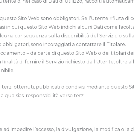
’Utente o, nel caso di Dati di Utilizzo, raccolti automatic
da questo Sito Web sono obbligatori. Se l’Utente rifiuta di
si in cui questo Sito Web indichi alcuni Dati come facoltati
lcuna conseguenza sulla disponibilità del Servizio o sulla
obbligatori, sono incoraggiati a contattare il Titolare.
acciamento – da parte di questo Sito Web o dei titolari dei s
lità di fornire il Servizio richiesto dall’Utente, oltre alle
nibile.
i terzi ottenuti, pubblicati o condivisi mediante questo Si
da qualsiasi responsabilità verso terzi.
e ad impedire l’accesso, la divulgazione, la modifica o la