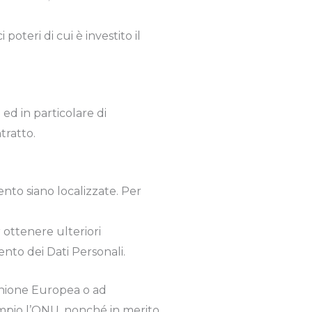
oteri di cui è investito il
ed in particolare di
tratto.
mento siano localizzate. Per
r ottenere ulteriori
ento dei Dati Personali.
l’Unione Europea o ad
empio l’ONU, nonché in merito