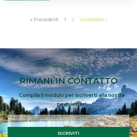
« Precedenti
1
2
Successive »
NEWSLETTER
RIMANI IN CONTATTO
Compila il modulo per iscriverti alla nostra
newsletter!
Email
ISCRIVITI