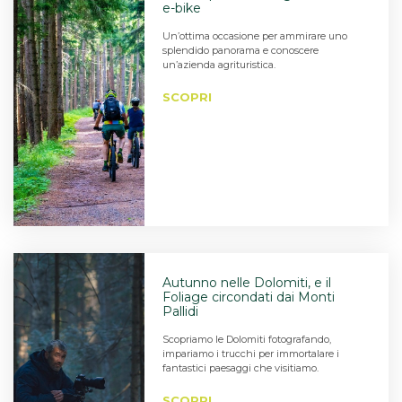
e-bike
Un’ottima occasione per ammirare uno
splendido panorama e conoscere
un’azienda agrituristica.
SCOPRI
Autunno nelle Dolomiti, e il
Foliage circondati dai Monti
Pallidi
Scopriamo le Dolomiti fotografando,
impariamo i trucchi per immortalare i
fantastici paesaggi che visitiamo.
SCOPRI