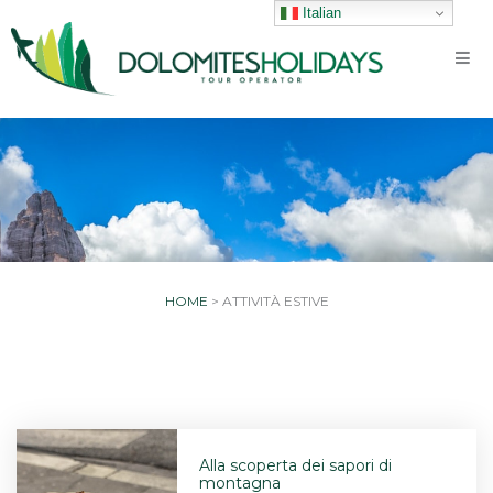
Vai
Italian
al
contenuto
HOME
>
ATTIVITÀ ESTIVE
Pagina
Pagina
Alla scoperta dei sapori di
montagna