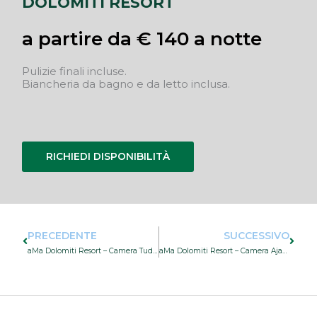
DOLOMITI RESORT
a partire da € 140 a notte
Pulizie finali incluse.
Biancheria da bagno e da letto inclusa.
RICHIEDI DISPONIBILITÀ
Precedente
Succe
PRECEDENTE
SUCCESSIVO
aMa Dolomiti Resort – Camera Tudaio
aMa Dolomiti Resort – Camera Ajarnola