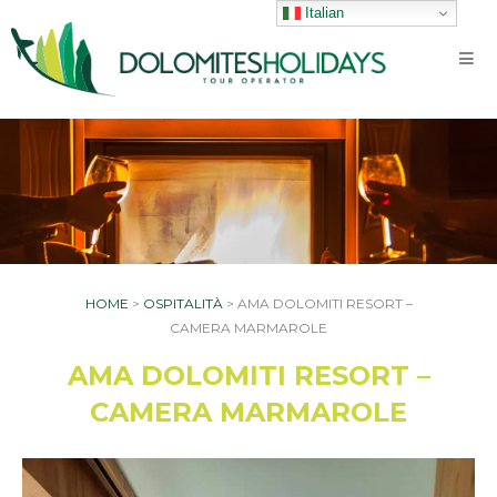
Vai
Italian
al
contenuto
HOME
>
OSPITALITÀ
>
AMA DOLOMITI RESORT –
CAMERA MARMAROLE
AMA DOLOMITI RESORT –
CAMERA MARMAROLE