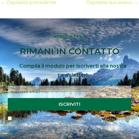
←
Ospitalità precedente
Ospitalità successivo
→
NEWSLETTER
RIMANI IN CONTATTO
Compila il modulo per iscriverti alla nostra
newsletter!
Email
ISCRIVITI
Privacy
Utilizzando questo modulo accetti la gestione dei tuoi
dati secondo la
normativa sulla privacy
.