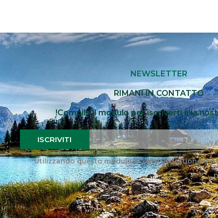
NEWSLETTER
RIMANI IN CONTATTO
Compila il modulo per iscriverti alla nos
ISCRIVITI
Utilizzando questo modulo accetti la gestione dei 
.
n