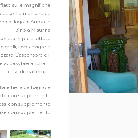
afiato sulle magnifiche
l paese. La mansarda è
rno al lago di Auronzo
fino a Misurina.
ato: 4 posti letto, a
capelli, lavastoviglie e
zzata. L’ascensore e il
 accessibile anche in
caso di maltempo.
 Biancheria da bagno e
etto con supplemento.
essi con supplemento.
-bike con supplemento.