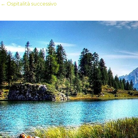
←
Ospitalità successivo