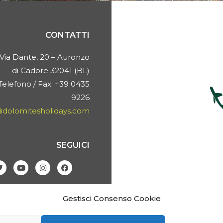
CONTATTI
Via Dante, 20 – Auronzo
di Cadore 32041 (BL)
Telefono / Fax: +39 0435
9226
@dolomitesholidays.com
SEGUICI
Y
I
F
o
n
a
u
s
c
t
t
e
u
a
b
Gestisci Consenso Cookie
b
g
o
e
r
o
a
k