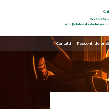
Ch
info@dolomitesholidays.c
Contatti
Racconti dolomit