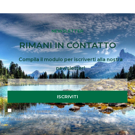
NEWSLETTER
RIMANI IN CONTATTO
Compila il modulo per iscriverti alla nostra
newsletter!
Email
ISCRIVITI
Privacy
Utilizzando questo modulo accetti la gestione dei tuoi
dati secondo la
normativa sulla privacy
.