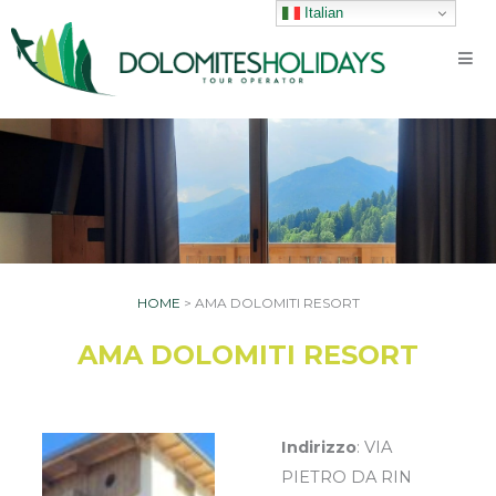
Vai
Italian
al
contenuto
HOME
>
AMA DOLOMITI RESORT
AMA DOLOMITI RESORT
Indirizzo
: VIA
PIETRO DA RIN