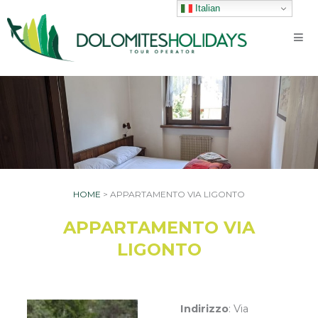
Vai
Italian
al
contenuto
HOME
>
APPARTAMENTO VIA LIGONTO
APPARTAMENTO VIA
LIGONTO
Indirizzo
: Via