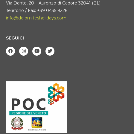
Via Dante, 20 – Auronzo di Cadore 32041 (BL)
Telefono / Fax: +39 0435 9226
info@dolomitesholidays.com
SEGUICI
F
I
Y
T
a
n
o
w
c
s
u
i
e
t
t
t
b
a
u
t
o
g
b
e
o
r
e
r
k
a
m