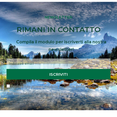
NEWSLETTER
RIMANI IN CONTATTO
Compila il modulo per iscriverti alla nostra
newsletter!
Email
ISCRIVITI
Privacy
Utilizzando questo modulo accetti la gestione dei tuoi
dati secondo la
normativa sulla privacy
.