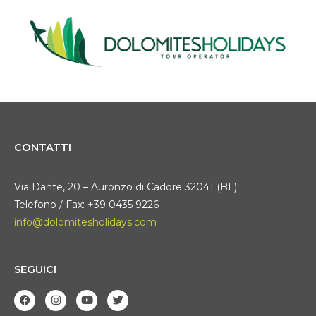
CONTATTI
Via Dante, 20 – Auronzo di Cadore 32041 (BL)
Telefono / Fax: +39 0435 9226
info@dolomitesholidays.com
SEGUICI
F
I
Y
T
a
n
o
w
c
s
u
i