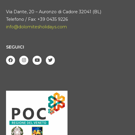
Via Dante, 20 – Auronzo di Cadore 32041 (BL)
Telefono / Fax: +39 0435 9226
info@dolomitesholidays.com
SEGUICI
F
I
Y
T
a
n
o
w
c
s
u
i
e
t
t
t
b
a
u
t
o
g
b
e
o
r
e
r
k
a
m