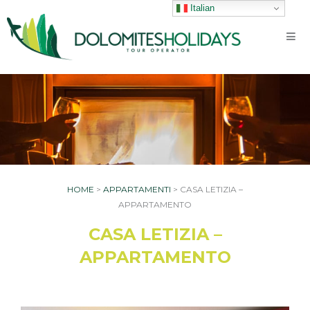
Vai
Italian
al
contenuto
HOME
>
APPARTAMENTI
>
CASA LETIZIA –
APPARTAMENTO
CASA LETIZIA –
APPARTAMENTO