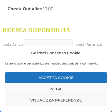
Check-Out alle::
10:00
RICERCA DISPONIBILITÀ
Data Arrivo
Data Partenza
Gestisci Consenso Cookie
Numero Persone
Usiamo cookie per ottimizzare il nostro sito web ed i nostri servizi.
INVIA
ACCETTA COOKIE
NEGA
1
NEWSLETTER
Contattaci!
VISUALIZZA PREFERENZE
OPEN
RIMANI IN CONTATTO
CHATY