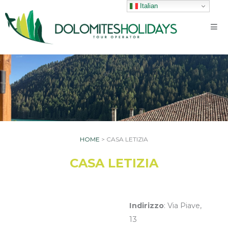
Vai
Italian
al
contenuto
HOME
>
CASA LETIZIA
CASA LETIZIA
Indirizzo
: Via Piave,
13