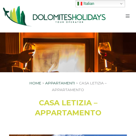
Vai
Italian
al
contenuto
HOME
>
APPARTAMENTI
>
CASA LETIZIA –
APPARTAMENTO
CASA LETIZIA –
APPARTAMENTO