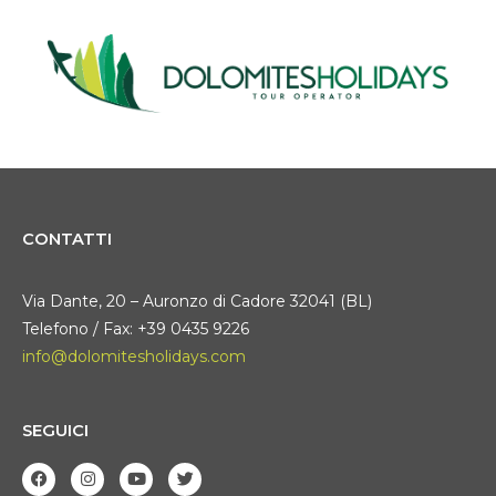
CONTATTI
Via Dante, 20 – Auronzo di Cadore 32041 (BL)
Telefono / Fax: +39 0435 9226
info@dolomitesholidays.com
SEGUICI
F
I
Y
T
a
n
o
w