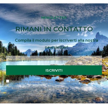
NEWSLETTER
RIMANI IN CONTATTO
Compila il modulo per iscriverti alla nostra
newsletter!
Email
ISCRIVITI
Privacy
Utilizzando questo modulo accetti la gestione dei tuoi
dati secondo la
normativa sulla privacy
.